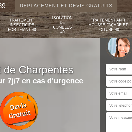
39
DÉPLACEMENT ET DEVIS GRATUITS
ISOLATION
TRAITEMENT
TRAITEMENT ANTI
DE
INSECTICIDE
MOUSSE FAÇADE ET
COMBLES
FORTIFIANT 40
TOITURE 40
40
t de Charpentes
r 7j/7 en cas d'urgence