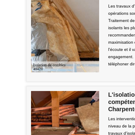
Les travaux d
opérations son
Traitement de
isolants les pl
recommander d
maximisation 
l'écoute et il
engagement. Po
téléphoner di
L'isolat
compéten
Charpent
Les interventi
niveau de la p
travaux d'iso