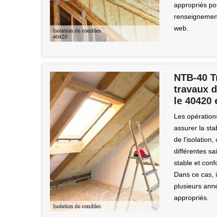
appropriés pou
renseignements
web.
NTB-40 T
travaux d
le 40420 
Les opération
assurer la sta
de l'isolation
différentes sa
stable et confo
Dans ce cas, i
plusieurs anné
appropriés.