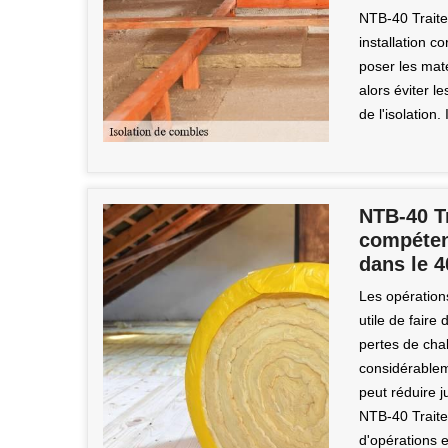
NTB-40 Traitem
installation c
poser les mat
alors éviter l
de l'isolation.
NTB-40 T
compéten
dans le 
Les opérations
utile de faire
pertes de chal
considérableme
peut réduire j
NTB-40 Traite
d'opérations et