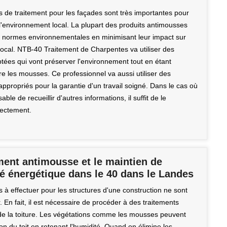
s de traitement pour les façades sont très importantes pour
 l'environnement local. La plupart des produits antimousses
s normes environnementales en minimisant leur impact sur
local. NTB-40 Traitement de Charpentes va utiliser des
ptées qui vont préserver l'environnement tout en étant
re les mousses. Ce professionnel va aussi utiliser des
ppropriés pour la garantie d'un travail soigné. Dans le cas où
sable de recueillir d'autres informations, il suffit de le
rectement.
ment antimousse et le maintien de
ité énergétique dans le 40 dans le Landes
 à effectuer pour les structures d'une construction ne sont
. En fait, il est nécessaire de procéder à des traitements
e la toiture. Les végétations comme les mousses peuvent
ation du toit en retenant l'humidité. Quand on élimine les