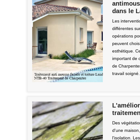
antimouss
dans le 
Les interventi
différentes su
opérations pou
peuvent choisi
esthétique. Ce
important de 
de Charpentes
travail soigné.
L'amélior
traiteme
Des végétatio
d'une maison, 
l'isolation. L