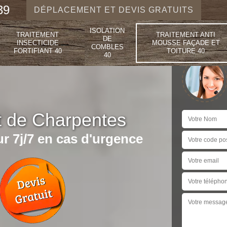
39
DÉPLACEMENT ET DEVIS GRATUITS
ISOLATION
TRAITEMENT
TRAITEMENT ANTI
DE
INSECTICIDE
MOUSSE FAÇADE ET
COMBLES
FORTIFIANT 40
TOITURE 40
40
t de Charpentes
r 7j/7 en cas d'urgence