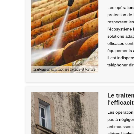
Les opération
protection de
respectent le
l'écosystème 
solutions ada
efficaces cont
équipements a
il est indispen
téléphoner di
Le traite
l'efficac
Les opérations
pas à négliger
antimousses d
altérer l'isol