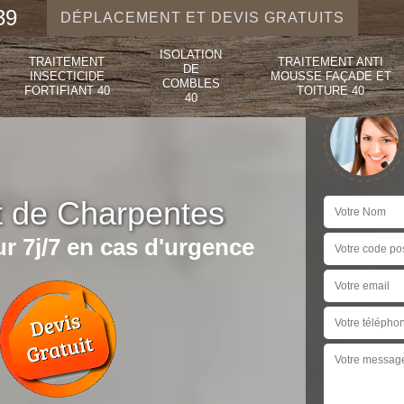
39
DÉPLACEMENT ET DEVIS GRATUITS
ISOLATION
TRAITEMENT
TRAITEMENT ANTI
DE
INSECTICIDE
MOUSSE FAÇADE ET
COMBLES
FORTIFIANT 40
TOITURE 40
40
t de Charpentes
r 7j/7 en cas d'urgence