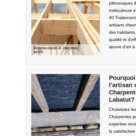
pittoresques 
méticuleuse et
40 Traitement
artisans chevr
des habitants
qualité et d'
œuvre d'art à 
Pourquoi 
l'artisan
Charpent
Labatut?
Choisissez les
Charpentes po
expertise rec
la satisfactio