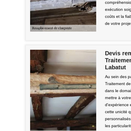
compréhension
exécution soig
coûts et la fi
de votre proj
Devis re
Traitemen
Labatut
Au sein des p
Traitement de
dans le doma
mettre à votr
d'expérience 
cette unicité
personnalisé
les particular