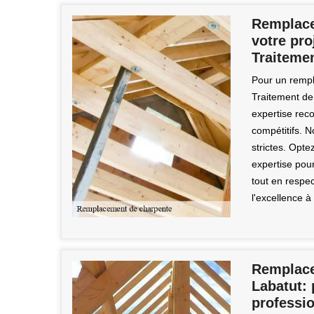
Remplace
votre pro
Traitemen
Pour un rempl
Traitement de
expertise reco
compétitifs. N
strictes. Opte
expertise pou
tout en respec
l'excellence à
Remplace
Labatut: 
professi