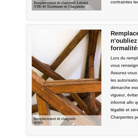
contraintes te
Remplace
n'oubliez
formalité
Lors du rempl
vous renseigne
Assurez-vous 
les autorisat
démarche esse
vigueur, évit
informé afin 
légalité et sé
Charpentes pou