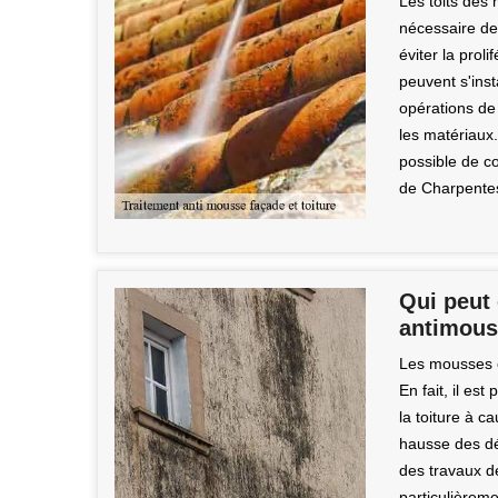
Les toits des 
nécessaire de
éviter la prol
peuvent s'ins
opérations de 
les matériaux.
possible de c
de Charpentes
Qui peut 
antimous
Les mousses e
En fait, il es
la toiture à c
hausse des dép
des travaux d
particulièreme