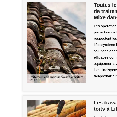
Toutes le
de traite
Mixe dan
Les opération
protection de
respectent le
l'écosystème 
solutions ada
efficaces cont
équipements a
il est indispen
téléphoner di
Les trav
toits à Li