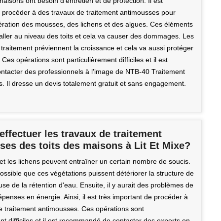
maisons ont besoin d'entretien et de protection. Il est
 procéder à des travaux de traitement antimousses pour
ifération des mousses, des lichens et des algues. Ces éléments
taller au niveau des toits et cela va causer des dommages. Les
traitement préviennent la croissance et cela va aussi protéger
 Ces opérations sont particulièrement difficiles et il est
ontacter des professionnels à l'image de NTB-40 Traitement
. Il dresse un devis totalement gratuit et sans engagement.
effectuer les travaux de traitement
ses des toits des maisons à Lit Et Mixe?
t les lichens peuvent entraîner un certain nombre de soucis.
t possible que ces végétations puissent détériorer la structure de
ause de la rétention d'eau. Ensuite, il y aurait des problèmes de
enses en énergie. Ainsi, il est très important de procéder à
e traitement antimousses. Ces opérations sont
nt difficiles et il est recommandé de contacter des experts en