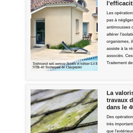
l'efficac
Les opérations
pas à négliger
antimousses d
altérer l'isol
organismes, il
assiste à la r
associés. Ces 
Traitement de
La valori
travaux d
dans le 
Des opérations
très important
que l'extérieu