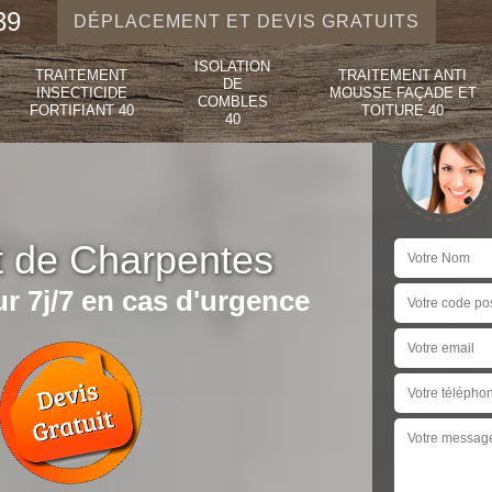
39
DÉPLACEMENT ET DEVIS GRATUITS
ISOLATION
TRAITEMENT
TRAITEMENT ANTI
DE
INSECTICIDE
MOUSSE FAÇADE ET
COMBLES
FORTIFIANT 40
TOITURE 40
40
t de Charpentes
r 7j/7 en cas d'urgence