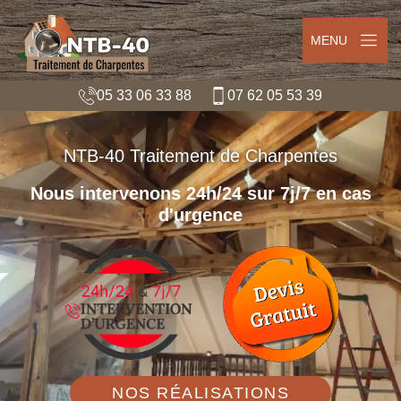
MENU
05 33 06 33 88
07 62 05 53 39
NTB-40 Traitement de Charpentes
Nous intervenons 24h/24 sur 7j/7 en cas
d'urgence
NOS RÉALISATIONS