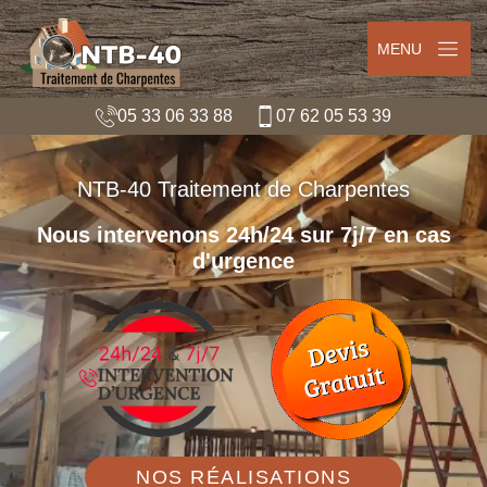
MENU
05 33 06 33 88
07 62 05 53 39
NTB-40 Traitement de Charpentes
Nous intervenons 24h/24 sur 7j/7 en cas
d'urgence
NOS RÉALISATIONS