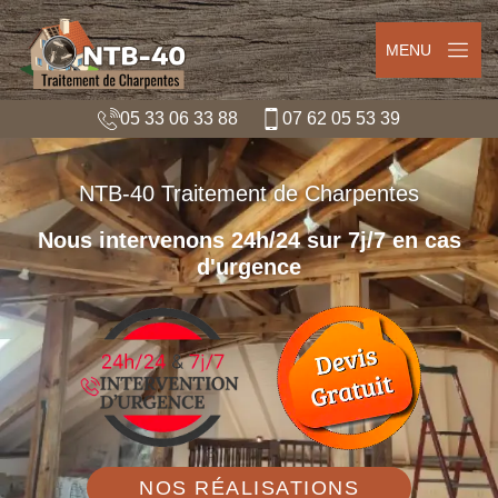
MENU
05 33 06 33 88
07 62 05 53 39
NTB-40 Traitement de Charpentes
Nous intervenons 24h/24 sur 7j/7 en cas
d'urgence
NOS RÉALISATIONS