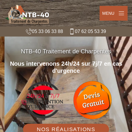
MENU
05 33 06 33 88
07 62 05 53 39
NTB-40 Traitement de Charpentes
Nous intervenons 24h/24 sur 7j/7 en cas
d'urgence
NOS RÉALISATIONS