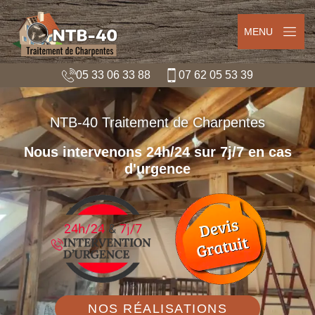
MENU
05 33 06 33 88
07 62 05 53 39
NTB-40 Traitement de Charpentes
Nous intervenons 24h/24 sur 7j/7 en cas
d'urgence
NOS RÉALISATIONS