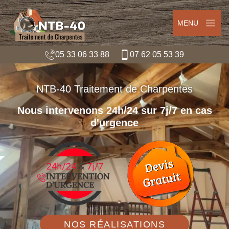
MENU
05 33 06 33 88
07 62 05 53 39
NTB-40 Traitement de Charpentes
Nous intervenons 24h/24 sur 7j/7 en cas
d'urgence
NOS RÉALISATIONS