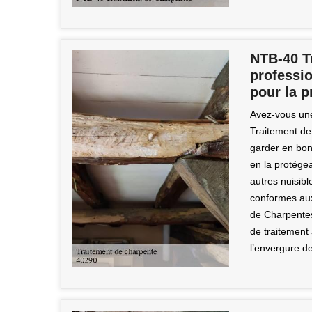
NTB-40 T
professio
pour la p
Avez-vous une
Traitement de 
garder en bon 
en la protégea
autres nuisib
conformes au
de Charpentes.
de traitement 
l’envergure de