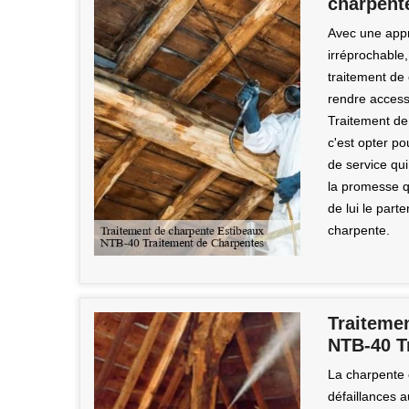
charpent
Avec une appr
irréprochable
traitement de
rendre access
Traitement de
c'est opter po
de service qui
la promesse q
de lui le part
charpente.
Traitemen
NTB-40 T
La charpente e
défaillances a