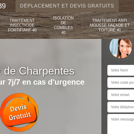
39
DÉPLACEMENT ET DEVIS GRATUITS
ISOLATION
TRAITEMENT
TRAITEMENT ANTI
DE
INSECTICIDE
MOUSSE FAÇADE ET
COMBLES
FORTIFIANT 40
TOITURE 40
40
t de Charpentes
r 7j/7 en cas d'urgence