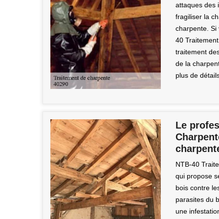
attaques des 
fragiliser la c
charpente. Si
40 Traitement
traitement de
de la charpent
plus de détail
Le profe
Charpente
charpent
NTB-40 Traite
qui propose se
bois contre l
parasites du 
une infestati