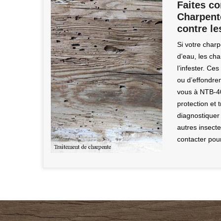
Faites c
Charpent
contre l
Si votre charp
d’eau, les ch
l’infester. Ces
ou d’effondrem
vous à NTB-40
protection et 
diagnostiquer
autres insecte
contacter pou