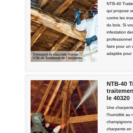
NTB-40 Traite
qui propose se
contre les in
du bois. Si v
infestation d
professionnel 
faire pour un 
adaptée pour l
NTB-40 T
traiteme
le 40320
Une charpente
l’humidité au 
champignons l
charpente en l