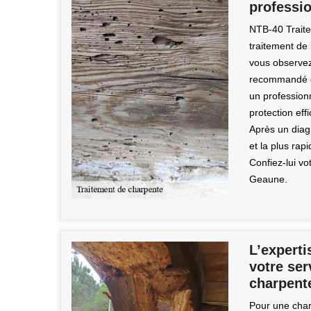
professi
NTB-40 Traite
traitement de
vous observez 
recommandé d
un professionn
protection eff
Après un diagn
et la plus rap
Confiez-lui vo
Geaune.
L’expert
votre ser
charpent
Pour une char