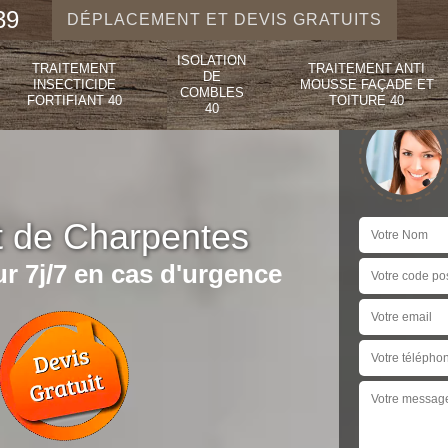
39
DÉPLACEMENT ET DEVIS GRATUITS
ISOLATION
TRAITEMENT
TRAITEMENT ANTI
DE
INSECTICIDE
MOUSSE FAÇADE ET
COMBLES
FORTIFIANT 40
TOITURE 40
40
t de Charpentes
r 7j/7 en cas d'urgence