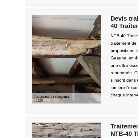
Devis tr
40 Traite
NTB-40 Traite
traitement de 
propositions t
Geaune, en 4
une offre exce
renommée. Ch
s'inscrit dan
lumière l'exce
chaque interv
Traitemen
NTB-40 T