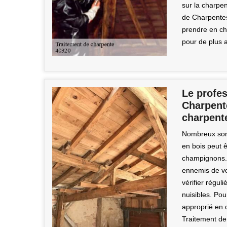
sur la charpen
de Charpentes
prendre en ch
pour de plus 
Le profe
Charpente
charpent
Nombreux sont
en bois peut 
champignons. L
ennemis de vo
vérifier régul
nuisibles. Pou
approprié en 
Traitement de