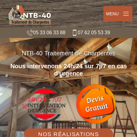
MENU
05 33 06 33 88
07 62 05 53 39
NTB-40 Traitement de Charpentes
Nous intervenons 24h/24 sur 7j/7 en cas
d'urgence
NOS RÉALISATIONS