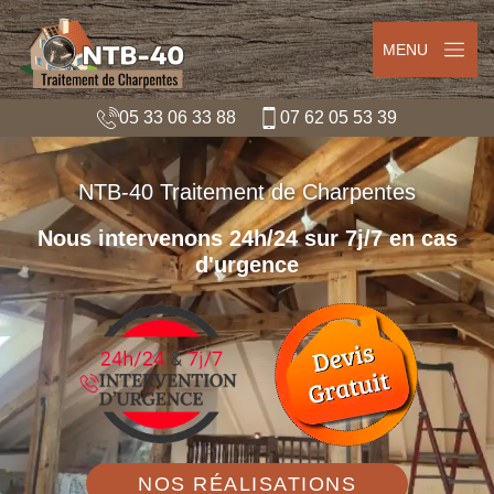
MENU
05 33 06 33 88
07 62 05 53 39
NTB-40 Traitement de Charpentes
Nous intervenons 24h/24 sur 7j/7 en cas
d'urgence
NOS RÉALISATIONS