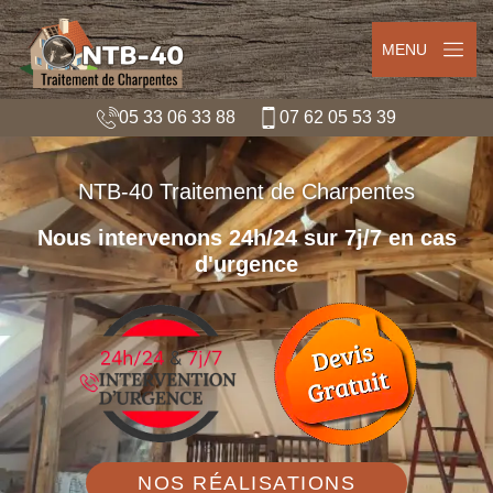
MENU
05 33 06 33 88
07 62 05 53 39
NTB-40 Traitement de Charpentes
Nous intervenons 24h/24 sur 7j/7 en cas
d'urgence
NOS RÉALISATIONS