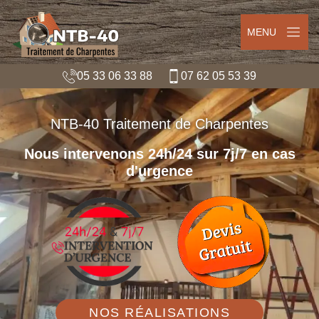
MENU
05 33 06 33 88
07 62 05 53 39
NTB-40 Traitement de Charpentes
Nous intervenons 24h/24 sur 7j/7 en cas
d'urgence
NOS RÉALISATIONS