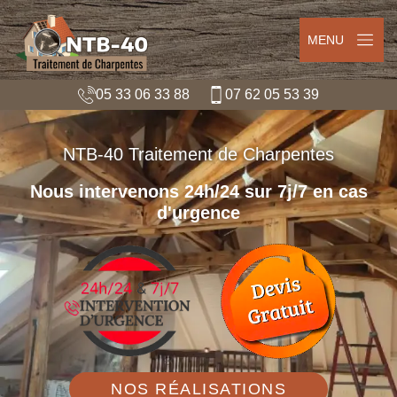
MENU
05 33 06 33 88
07 62 05 53 39
NTB-40 Traitement de Charpentes
Nous intervenons 24h/24 sur 7j/7 en cas
d'urgence
NOS RÉALISATIONS