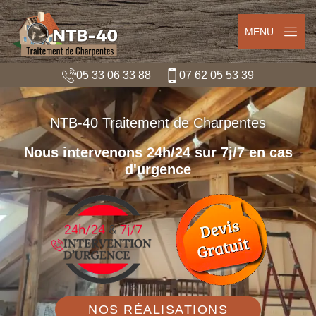
MENU
05 33 06 33 88
07 62 05 53 39
NTB-40 Traitement de Charpentes
Nous intervenons 24h/24 sur 7j/7 en cas
d'urgence
NOS RÉALISATIONS