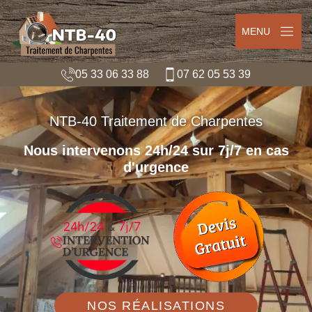
MENU
05 33 06 33 88
07 62 05 53 39
NTB-40 Traitement de Charpentes
Nous intervenons 24h/24 sur 7j/7 en cas
d'urgence
NOS RÉALISATIONS