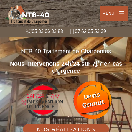
MENU
05 33 06 33 88
07 62 05 53 39
NTB-40 Traitement de Charpentes
Nous intervenons 24h/24 sur 7j/7 en cas
d'urgence
NOS RÉALISATIONS