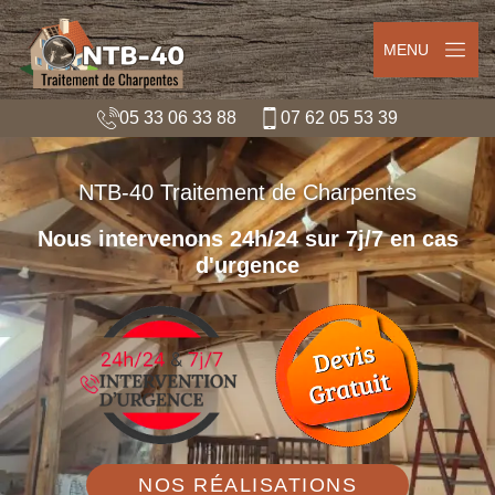
MENU
05 33 06 33 88
07 62 05 53 39
NTB-40 Traitement de Charpentes
Nous intervenons 24h/24 sur 7j/7 en cas
d'urgence
NOS RÉALISATIONS