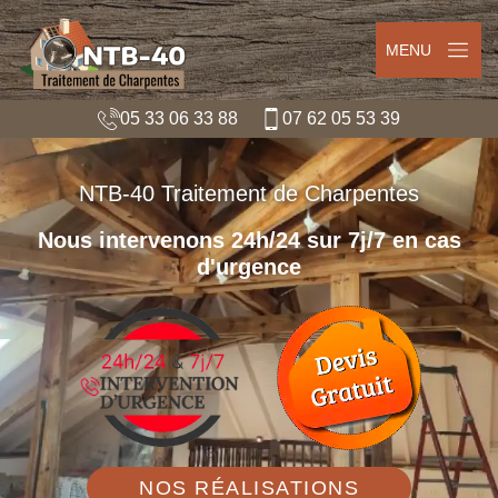
MENU
05 33 06 33 88
07 62 05 53 39
NTB-40 Traitement de Charpentes
Nous intervenons 24h/24 sur 7j/7 en cas
d'urgence
NOS RÉALISATIONS