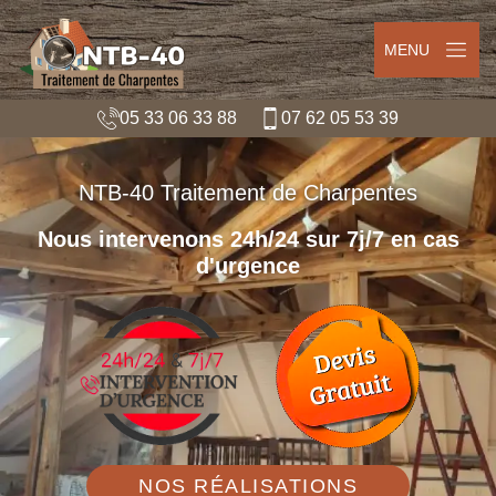
MENU
05 33 06 33 88
07 62 05 53 39
NTB-40 Traitement de Charpentes
Nous intervenons 24h/24 sur 7j/7 en cas
d'urgence
NOS RÉALISATIONS