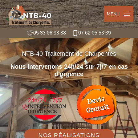
MENU
05 33 06 33 88
07 62 05 53 39
NTB-40 Traitement de Charpentes
Nous intervenons 24h/24 sur 7j/7 en cas
d'urgence
NOS RÉALISATIONS