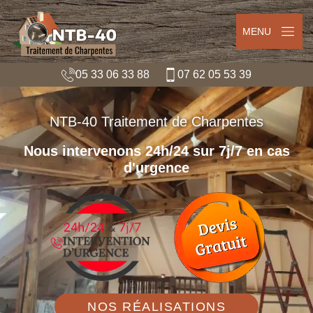
MENU
05 33 06 33 88
07 62 05 53 39
NTB-40 Traitement de Charpentes
Nous intervenons 24h/24 sur 7j/7 en cas
d'urgence
NOS RÉALISATIONS