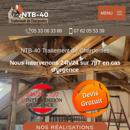
MENU
05 33 06 33 88
07 62 05 53 39
NTB-40 Traitement de Charpentes
Nous intervenons 24h/24 sur 7j/7 en cas
d'urgence
NOS RÉALISATIONS