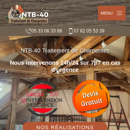
MENU
05 33 06 33 88
07 62 05 53 39
NTB-40 Traitement de Charpentes
Nous intervenons 24h/24 sur 7j/7 en cas
d'urgence
NOS RÉALISATIONS