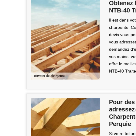
Obtenez l
NTB-40 T
Il est dans vo
charpente. Ce
devis vous per
vous adressez
demandez d’éta
vos mains, vou
offre le meill
NTB-40 Trait
Pour des 
adressez-
Charpente
Perquie
Si votre toitur