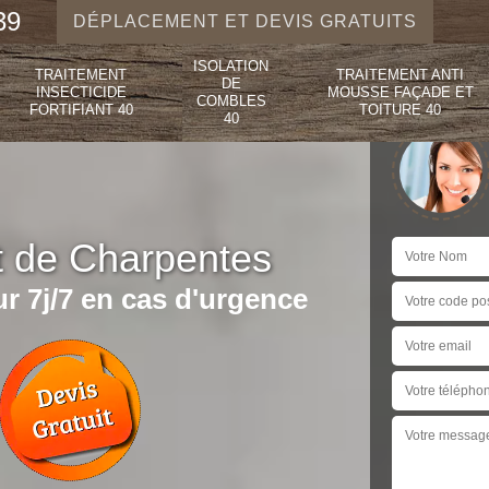
39
DÉPLACEMENT ET DEVIS GRATUITS
ISOLATION
TRAITEMENT
TRAITEMENT ANTI
DE
INSECTICIDE
MOUSSE FAÇADE ET
COMBLES
FORTIFIANT 40
TOITURE 40
40
t de Charpentes
r 7j/7 en cas d'urgence