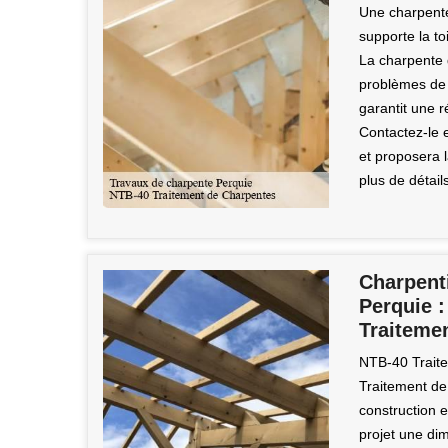
Une charpente 
supporte la to
La charpente d
problèmes de c
garantit une r
Contactez-le e
et proposera l
plus de détail
Charpenti
Perquie :
Traiteme
NTB-40 Traite
Traitement de
construction e
projet une dim