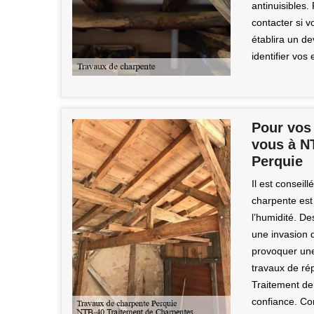
antinuisibles.
contacter si v
établira un de
identifier vos 
Pour vos 
vous à N
Perquie
Il est conseill
charpente est 
l’humidité. De
une invasion 
provoquer une 
travaux de ré
Traitement de
confiance. Con