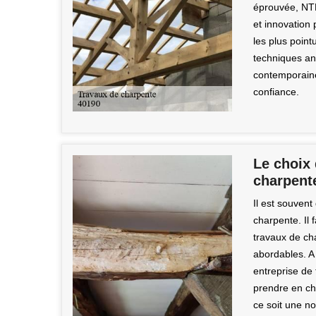
éprouvée, NTB
et innovation
les plus poin
techniques an
contemporaines
confiance.
Le choix 
charpent
Il est souvent 
charpente. Il 
travaux de cha
abordables. A
entreprise de 
prendre en cha
ce soit une n