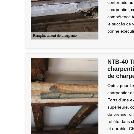
conformité au
charpentier, 
compétence tec
le succès de v
bonne exécuti
NTB-40 Tr
charpent
de charp
Optez pour l'
charpentier d
Forts d'une e
supérieure, co
de premier ch
reflète dans 
et durable. Ch