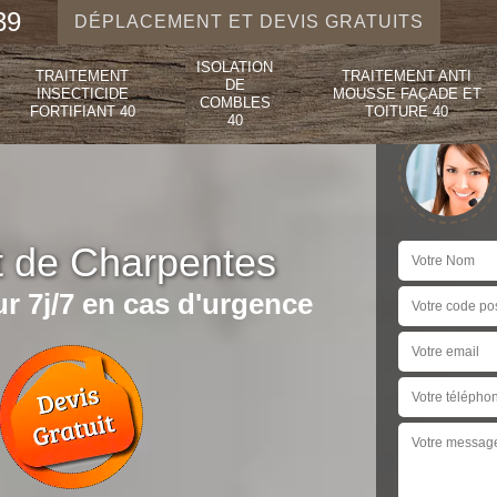
39
DÉPLACEMENT ET DEVIS GRATUITS
ISOLATION
TRAITEMENT
TRAITEMENT ANTI
DE
INSECTICIDE
MOUSSE FAÇADE ET
COMBLES
FORTIFIANT 40
TOITURE 40
40
t de Charpentes
r 7j/7 en cas d'urgence