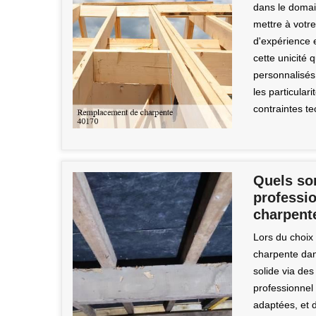
dans le doma
mettre à votr
d'expérience 
cette unicité
personnalisé
les particular
contraintes te
Quels son
professi
charpent
Lors du choix
charpente dans
solide via des
professionnel
adaptées, et d