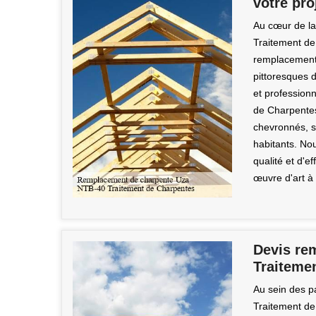
votre pr
Au cœur de la 
Traitement de
remplacement 
pittoresques 
et professionn
de Charpentes,
chevronnés, so
habitants. No
qualité et d'
œuvre d'art à 
Devis re
Traitemen
Au sein des p
Traitement de