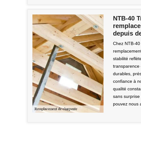
NTB-40 Tr
remplace
depuis d
Chez NTB-40 T
remplacement 
stabilité refl
transparence e
durables, prés
confiance à n
qualité const
sans surprise 
pouvez nous a