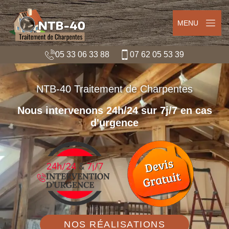
MENU
05 33 06 33 88
07 62 05 53 39
NTB-40 Traitement de Charpentes
Nous intervenons 24h/24 sur 7j/7 en cas
d'urgence
NOS RÉALISATIONS