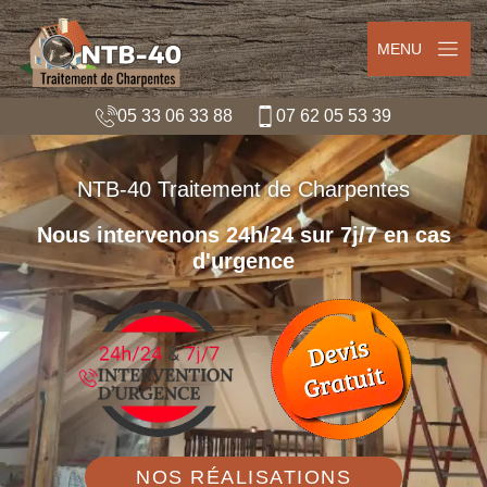
MENU
05 33 06 33 88
07 62 05 53 39
NTB-40 Traitement de Charpentes
Nous intervenons 24h/24 sur 7j/7 en cas
d'urgence
NOS RÉALISATIONS