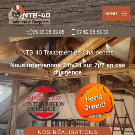
MENU
05 33 06 33 88
07 62 05 53 39
NTB-40 Traitement de Charpentes
Nous intervenons 24h/24 sur 7j/7 en cas
d'urgence
NOS RÉALISATIONS