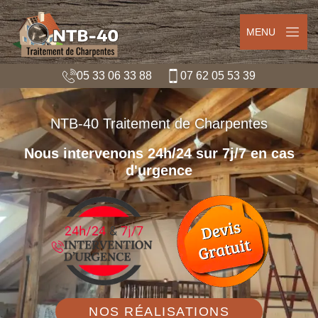
MENU
05 33 06 33 88
07 62 05 53 39
NTB-40 Traitement de Charpentes
Nous intervenons 24h/24 sur 7j/7 en cas
d'urgence
NOS RÉALISATIONS