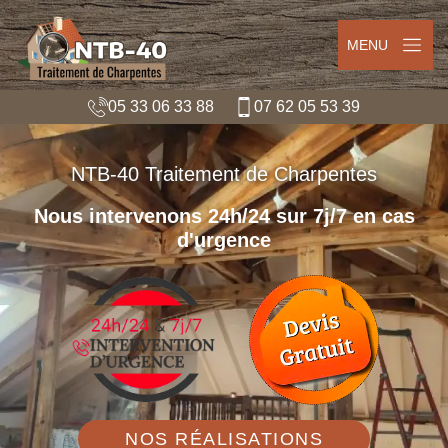
MENU
05 33 06 33 88
07 62 05 53 39
NTB-40 Traitement de Charpentes
Nous intervenons 24h/24 sur 7j/7 en cas
d'urgence
NOS RÉALISATIONS