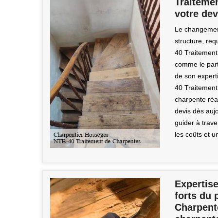
Traiteme
votre dev
Le changement
structure, req
40 Traitement
comme le part
de son expert
40 Traitement
charpente réa
devis dès auj
guider à trav
les coûts et 
Expertise
forts du 
Charpent