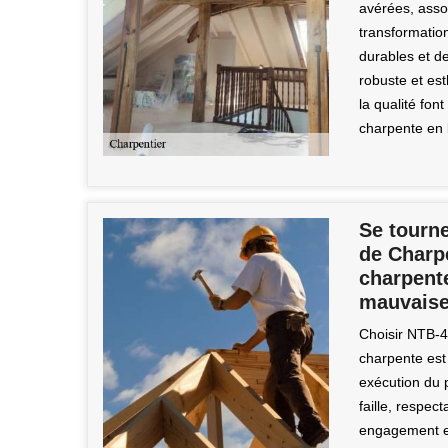
avérées, asso
transformation
durables et d
robuste et est
la qualité fon
charpente en b
Se tourne
de Charp
charpente
mauvaise
Choisir NTB-4
charpente est
exécution du p
faille, respe
engagement env