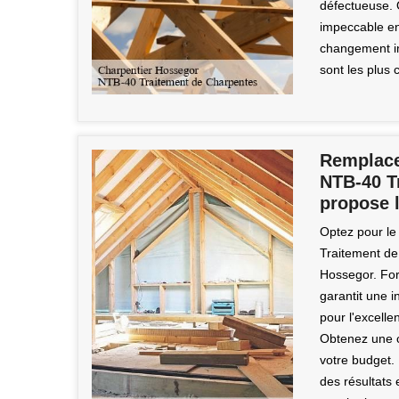
défectueuse. Op
impeccable en 
changement int
sont les plus 
Remplace
NTB-40 T
propose l
Optez pour le
Traitement de 
Hossegor. For
garantit une i
pour l'excelle
Obtenez une c
votre budget.
des résultats 