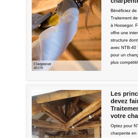
charpent
Bénéficiez de 
Traitement de
à Hossegor. F
offre une inte
structure don
avec NTB-40 T
pour un chang
plus compétit
Les princ
devez fai
Traiteme
votre cha
Optez pour N
charpente en 