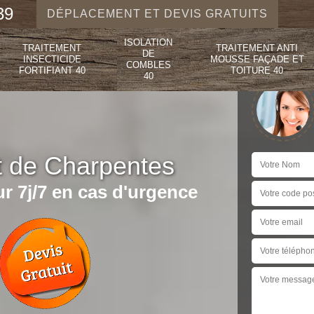
39
DÉPLACEMENT ET DEVIS GRATUITS
ISOLATION
TRAITEMENT
TRAITEMENT ANTI
DE
INSECTICIDE
MOUSSE FAÇADE ET
COMBLES
FORTIFIANT 40
TOITURE 40
40
t de Charpentes
r 7j/7 en cas d'urgence