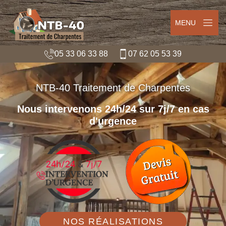
MENU
05 33 06 33 88
07 62 05 53 39
NTB-40 Traitement de Charpentes
Nous intervenons 24h/24 sur 7j/7 en cas
d'urgence
NOS RÉALISATIONS