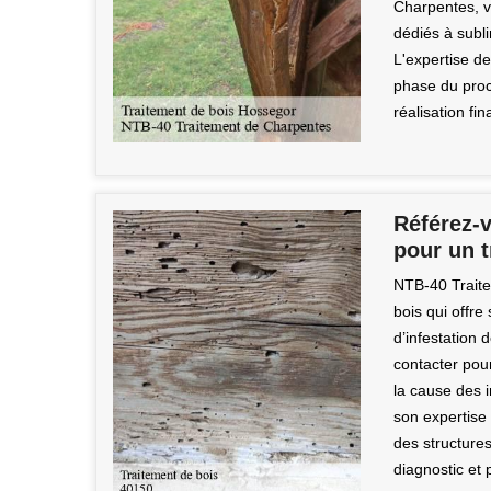
Charpentes, v
dédiés à subl
L'expertise d
phase du proc
réalisation fin
Référez-
pour un 
NTB-40 Traite
bois qui offr
d’infestation 
contacter pour
la cause des i
son expertise 
des structure
diagnostic et 