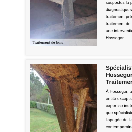
suspectez la p
diagnostiquer
traitement pré
traitement de 
une interventi
Hossegor.
Spéciali
Hossegor
Traiteme
À Hossegor, a
entité excepti
expertise ind
que spécialis
l'apogée de l'a
contemporaine