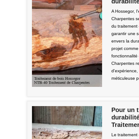
durabilit
A Hossegor, l
Charpentes se
du traitement 
garantir une s
envers la dur
projet comme 
fonctionnalit
Charpentes re
d'expérience, 
méticuleuse p
Pour un t
durabili
Traiteme
Le traitement 