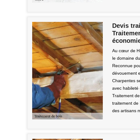
Devis tra
Traitemen
économi
Au cœur de Ho
le domaine du
Reconnue pour
dévouement en
Charpentes se 
avec habileté 
Traitement de
traitement de 
des artisans 