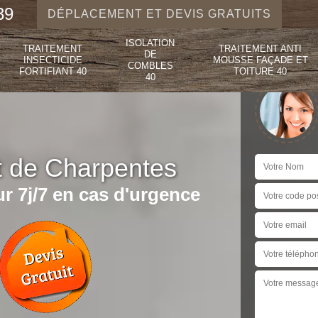
39
DÉPLACEMENT ET DEVIS GRATUITS
ISOLATION
TRAITEMENT
TRAITEMENT ANTI
DE
INSECTICIDE
MOUSSE FAÇADE ET
COMBLES
FORTIFIANT 40
TOITURE 40
40
t de Charpentes
r 7j/7 en cas d'urgence