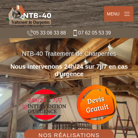
MENU
05 33 06 33 88
07 62 05 53 39
NTB-40 Traitement de Charpentes
Nous intervenons 24h/24 sur 7j/7 en cas
d'urgence
NOS RÉALISATIONS