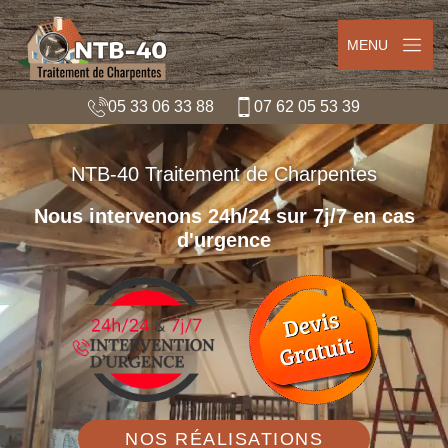
MENU
05 33 06 33 88
07 62 05 53 39
NTB-40 Traitement de Charpentes
Nous intervenons 24h/24 sur 7j/7 en cas
d'urgence
NOS RÉALISATIONS