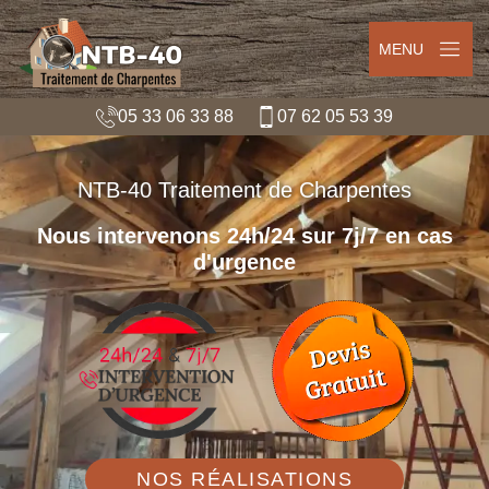
MENU
05 33 06 33 88
07 62 05 53 39
NTB-40 Traitement de Charpentes
Nous intervenons 24h/24 sur 7j/7 en cas
d'urgence
NOS RÉALISATIONS