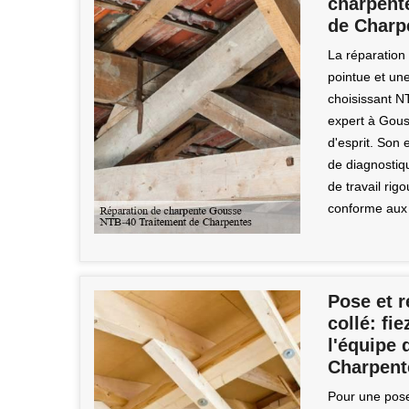
charpente
de Charp
La réparatio
pointue et un
choisissant N
expert à Gouss
d'esprit. Son 
de diagnostiq
de travail ri
conforme aux 
Pose et r
collé: fi
l'équipe 
Charpent
Pour une pose