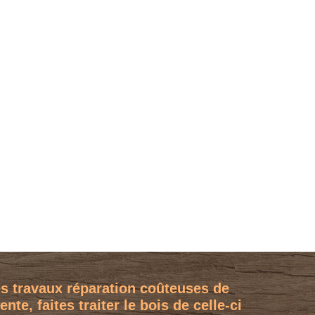
s travaux réparation coûteuses de
nte, faites traiter le bois de celle-ci