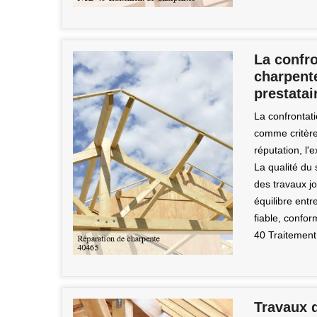
La confro
charpente
prestatai
La confrontati
comme critère
réputation, l'
La qualité du 
des travaux jo
équilibre entr
fiable, confo
40 Traitement
Travaux 