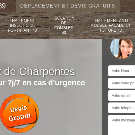
39
DÉPLACEMENT ET DEVIS GRATUITS
ISOLATION
TRAITEMENT
TRAITEMENT ANTI
DE
INSECTICIDE
MOUSSE FAÇADE ET
COMBLES
FORTIFIANT 40
TOITURE 40
40
t de Charpentes
r 7j/7 en cas d'urgence