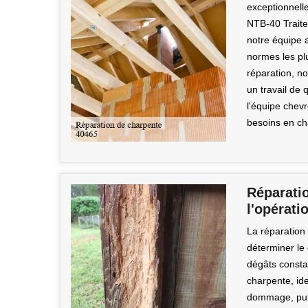
exceptionnelle
NTB-40 Trait
notre équipe a
normes les plu
réparation, no
un travail de 
l'équipe chev
besoins en ch
Réparati
l'opérati
La réparation
déterminer le
dégâts consta
charpente, ide
dommage, puis