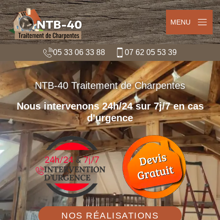
MENU
05 33 06 33 88
07 62 05 53 39
NTB-40 Traitement de Charpentes
Nous intervenons 24h/24 sur 7j/7 en cas
d'urgence
NOS RÉALISATIONS