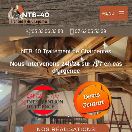
MENU
05 33 06 33 88
07 62 05 53 39
NTB-40 Traitement de Charpentes
Nous intervenons 24h/24 sur 7j/7 en cas
d'urgence
NOS RÉALISATIONS