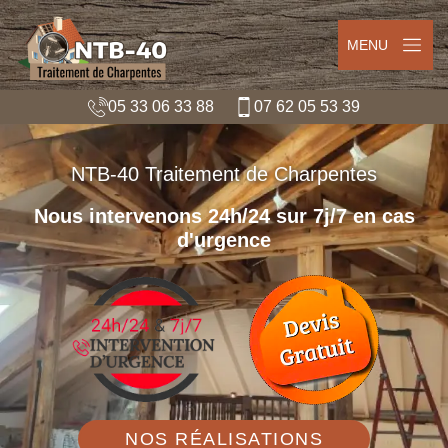
MENU
05 33 06 33 88
07 62 05 53 39
NTB-40 Traitement de Charpentes
Nous intervenons 24h/24 sur 7j/7 en cas
d'urgence
NOS RÉALISATIONS